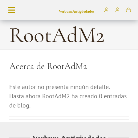
Saltar
Verbum Antigüedades
al
Toggle
contenido
Navigation
RootAdM2
Búsqueda
de
productos
Inicio
Acerca de
RootAdM2
Tienda
Servicios
Este autor no presenta ningún detalle.
Hasta ahora RootAdM2 ha creado 0 entradas
Quiénes somos
de blog.