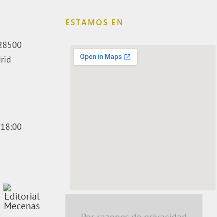
ESTAMOS EN
. 28500
rid
 18:00
embedding a google map
Por razones de privacidad