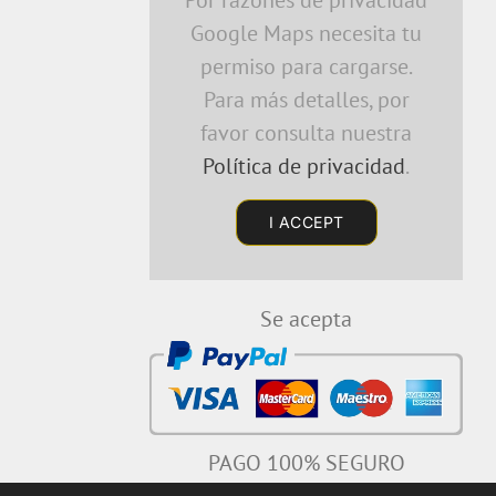
Google Maps necesita tu
permiso para cargarse.
Para más detalles, por
favor consulta nuestra
Política de privacidad
.
I ACCEPT
Se acepta
PAGO 100% SEGURO