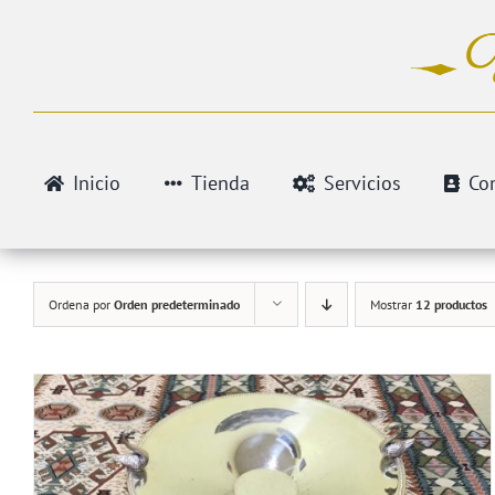
Saltar
al
contenido
Inicio
Tienda
Servicios
Co
Ordena por
Orden predeterminado
Mostrar
12 productos