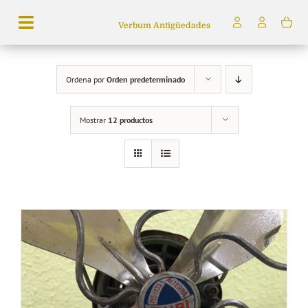
Saltar
Verbum Antigüedades
al
Toggle
contenido
Navigation
Búsqueda
Ordena por
Orden predeterminado
de
productos
Mostrar
12 productos
Inicio
Tienda
Servicios
Quiénes somos