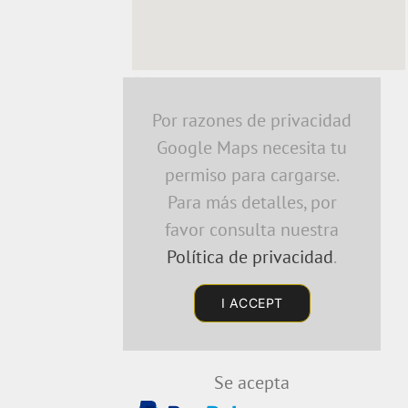
embedding a google map
Por razones de privacidad
Google Maps necesita tu
permiso para cargarse.
Para más detalles, por
favor consulta nuestra
Política de privacidad
.
I ACCEPT
Se acepta