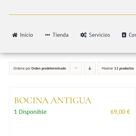
Saltar
al
contenido
Inicio
Tienda
Servicios
Co
Ordena por
Orden predeterminado
Mostrar
12 productos
BOCINA ANTIGUA
1 Disponible
69,00
€