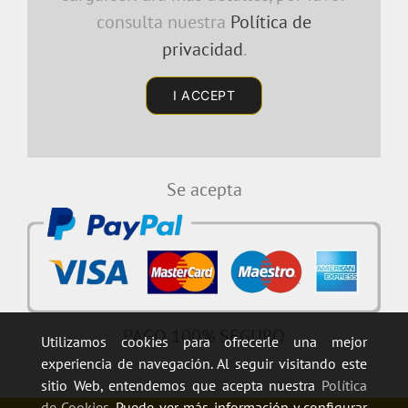
consulta nuestra
Política de
privacidad
.
I ACCEPT
Se acepta
PAGO 100% SEGURO
Utilizamos cookies para ofrecerle una mejor
experiencia de navegación. Al seguir visitando este
sitio Web, entendemos que acepta nuestra
Política
de Cookies
. Puede ver más información y configurar