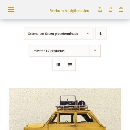
Saltar
Verbum Antigüedades
al
Toggle
contenido
Navigation
Búsqueda
Ordena por
Orden predeterminado
de
productos
Mostrar
12 productos
Inicio
Tienda
Servicios
Quiénes somos