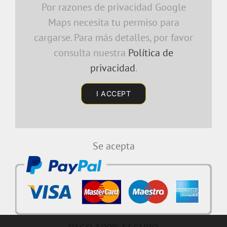
Por razones de privacidad Google
Maps necesita tu permiso para
cargarse. Para más detalles, por favor
consulta nuestra
Política de
privacidad
.
I ACCEPT
Se acepta