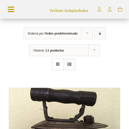
Saltar
Verbum Antigüedades
al
Toggle
contenido
Navigation
Búsqueda
Ordena por
Orden predeterminado
de
productos
Mostrar
12 productos
Inicio
Tienda
Servicios
Quiénes somos