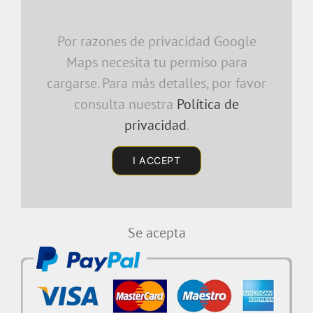
Por razones de privacidad Google
Maps necesita tu permiso para
cargarse. Para más detalles, por favor
consulta nuestra
Política de
privacidad
.
I ACCEPT
Se acepta