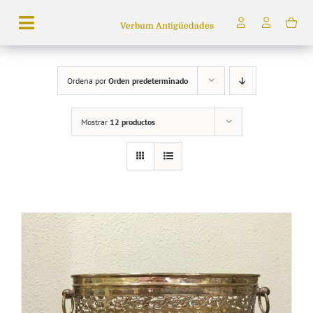
Saltar
Verbum Antigüedades
al
Toggle
contenido
Navigation
Búsqueda
Ordena por
Orden predeterminado
de
productos
Mostrar
12 productos
Inicio
Tienda
Servicios
Quiénes somos