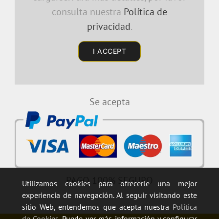
consulta nuestra
Política de
privacidad
.
I ACCEPT
Se acepta
PAGO 100% SEGURO
Utilizamos cookies para ofrecerle una mejor
experiencia de navegación. Al seguir visitando este
sitio Web, entendemos que acepta nuestra
Política
de Cookies
. Puede ver más información y configurar