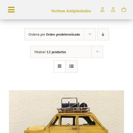
Saltar
Verbum Antigüedades
al
Toggle
contenido
Navigation
Búsqueda
Ordena por
Orden predeterminado
de
productos
Mostrar
12 productos
Inicio
Tienda
Servicios
Quiénes somos