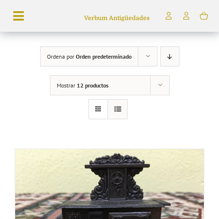
Saltar
Verbum Antigüedades
al
Toggle
contenido
Navigation
Búsqueda
Ordena por
Orden predeterminado
de
productos
Mostrar
12 productos
Inicio
Tienda
Servicios
Quiénes somos