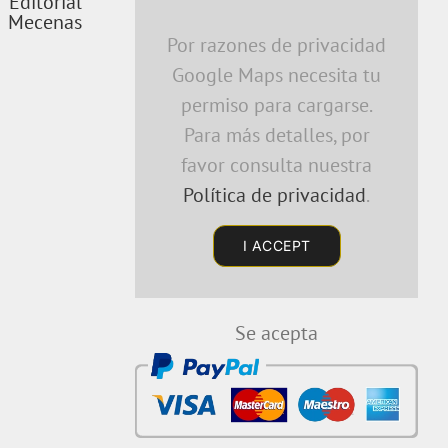
Por razones de privacidad
Google Maps necesita tu
permiso para cargarse.
Para más detalles, por
favor consulta nuestra
Política de privacidad
.
I ACCEPT
Se acepta