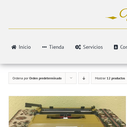
Saltar
al
contenido
Inicio
Tienda
Servicios
Co
Ordena por
Orden predeterminado
Mostrar
12 productos