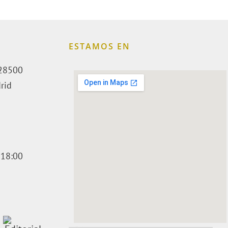
ESTAMOS EN
. 28500
rid
 18:00
embedding a google map