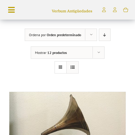
Saltar
Verbum Antigüedades
al
Toggle
contenido
Navigation
Búsqueda
Ordena por
Orden predeterminado
de
productos
Mostrar
12 productos
Inicio
Tienda
Servicios
Quiénes somos