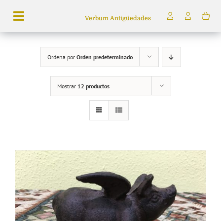
Saltar
Verbum Antigüedades
al
Toggle
contenido
Navigation
Búsqueda
Ordena por
Orden predeterminado
de
productos
Mostrar
12 productos
Inicio
Tienda
Servicios
Quiénes somos