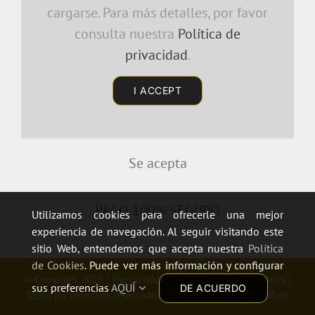
cargarse. Para más detalles, por favor
consulta nuestra
Política de
privacidad
.
I ACCEPT
Se acepta
PAGO 100% SEGURO
Utilizamos cookies para ofrecerle una mejor
experiencia de navegación. Al seguir visitando este
sitio Web, entendemos que acepta nuestra
Política
de Cookies
. Puede ver más información y configurar
© Copyright 2026 | Página oficial de
Verbum Antigüedades
|
sus preferencias
AQUÍ
DE ACUERDO
Todos los derechos reservados | Web administrada por
Root