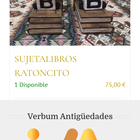
SUJETALIBROS
RATONCITO
1 Disponible
75,00
€
Comprar artículo
Detalles
Verbum Antigüedades