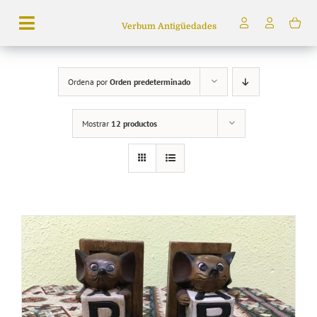
Saltar
Verbum Antigüedades
al
Toggle
contenido
Navigation
Búsqueda
Ordena por
Orden predeterminado
de
productos
Mostrar
12 productos
Inicio
Tienda
Servicios
Quiénes somos