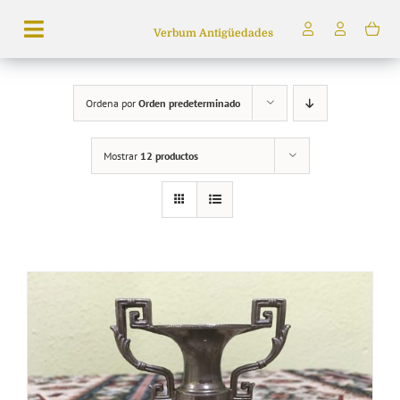
Saltar
Verbum Antigüedades
al
Toggle
contenido
Navigation
Búsqueda
Ordena por
Orden predeterminado
de
productos
Mostrar
12 productos
Inicio
Tienda
Servicios
Quiénes somos