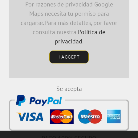
Por razones de privacidad Google
Maps necesita tu permiso para
cargarse. Para más detalles, por favor
consulta nuestra
Política de
privacidad
.
I ACCEPT
Se acepta