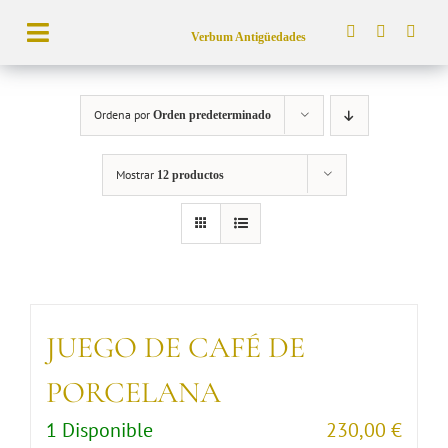
Saltar
Verbum Antigüedades
al
Toggle
contenido
Navigation
Búsqueda
Ordena por
Orden predeterminado
de
productos
Mostrar
12 productos
Inicio
Tienda
Servicios
Quiénes somos
JUEGO DE CAFÉ DE
PORCELANA
1 Disponible
230,00
€