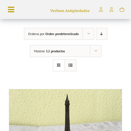
Saltar
Verbum Antigüedades
al
Toggle
contenido
Navigation
Búsqueda
Ordena por
Orden predeterminado
de
productos
Mostrar
12 productos
Inicio
Tienda
Servicios
Quiénes somos