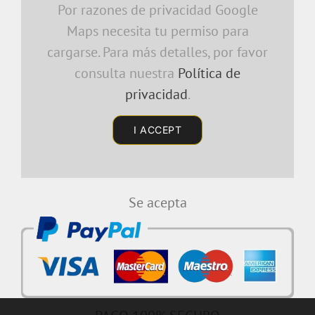
Por razones de privacidad Google
Maps necesita tu permiso para
cargarse. Para más detalles, por favor
consulta nuestra
Política de
privacidad
.
I ACCEPT
Se acepta