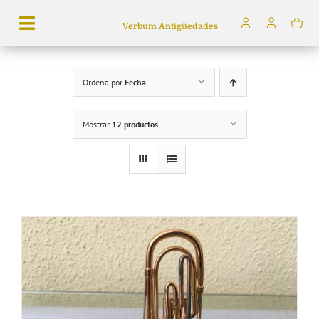
Saltar
Verbum Antigüedades
al
Toggle
contenido
Navigation
Búsqueda
Ordena por
Fecha
de
productos
Mostrar
12 productos
Inicio
Tienda
Servicios
Quiénes somos