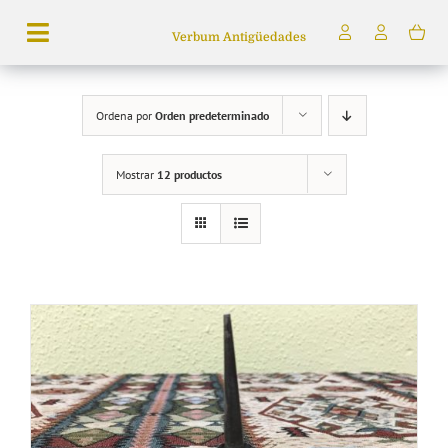
Saltar
Verbum Antigüedades
al
Toggle
contenido
Navigation
Búsqueda
Ordena por
Orden predeterminado
de
productos
Mostrar
12 productos
Inicio
Tienda
Servicios
Quiénes somos