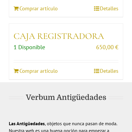
Comprar artículo
Detalles
CAJA REGISTRADORA
1 Disponible
650,00
€
Comprar artículo
Detalles
Verbum Antigüedades
2
3
Siguiente
1
Las Antigüedades
, objetos que nunca pasan de moda.
Nuestra web es una buena opción para empezar a