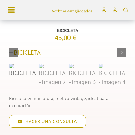
Saltar
Verbum Antigüedades
al
Toggle
contenido
Navigation
BICICLETA
Búsqueda
45,00
€
de
productos
Inicio
Tienda
Servicios
Quiénes somos
Bicicleta en miniatura, réplica vintage, ideal para
decoración.
HACER UNA CONSULTA