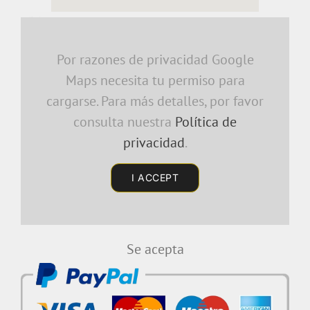
embedding a google map
Por razones de privacidad Google
Maps necesita tu permiso para
cargarse. Para más detalles, por favor
consulta nuestra
Política de
privacidad
.
I ACCEPT
Se acepta