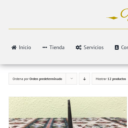
Saltar
al
contenido
Inicio
Tienda
Servicios
Co
Ordena por
Orden predeterminado
Mostrar
12 productos