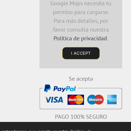
Google Maps necesita tu
permiso para cargarse.
Para más detalles, por
favor consulta nuestra
Política de privacidad
.
I ACCEPT
Se acepta
PAGO 100% SEGURO