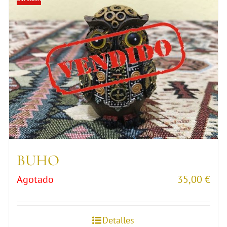
BUHO
Agotado
35,00
€
Detalles