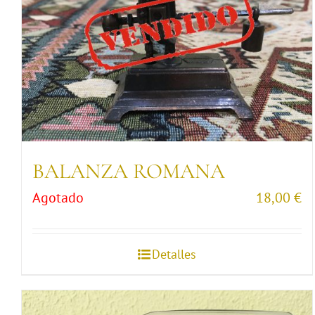
BALANZA ROMANA
Agotado
18,00
€
Detalles