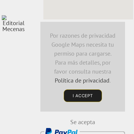
embedding a google map
Por razones de privacidad
Google Maps necesita tu
permiso para cargarse.
Para más detalles, por
favor consulta nuestra
Política de privacidad
.
I ACCEPT
Se acepta