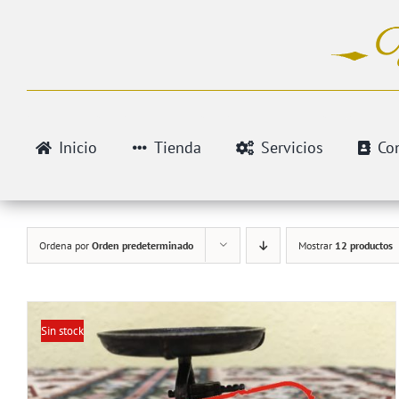
Saltar
al
contenido
Inicio
Tienda
Servicios
Co
Ordena por
Orden predeterminado
Mostrar
12 productos
Sin stock