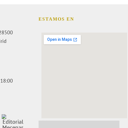
O
ESTAMOS EN
. 28500
rid
 18:00
embedding a google map