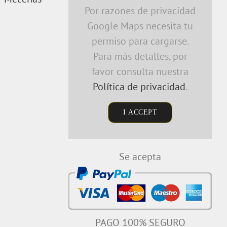
Por razones de privacidad
Google Maps necesita tu
permiso para cargarse.
Para más detalles, por
favor consulta nuestra
Política de privacidad
.
I ACCEPT
Se acepta
PAGO 100% SEGURO