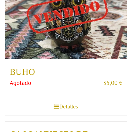
BUHO
Agotado
35,00
€
Detalles