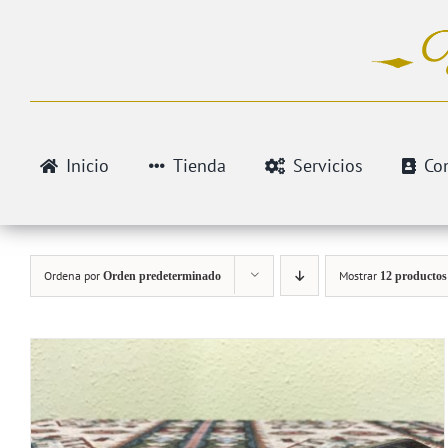
Saltar
al
contenido
Inicio
Tienda
Servicios
Co
Ordena por
Mostrar
Orden predeterminado
12 productos