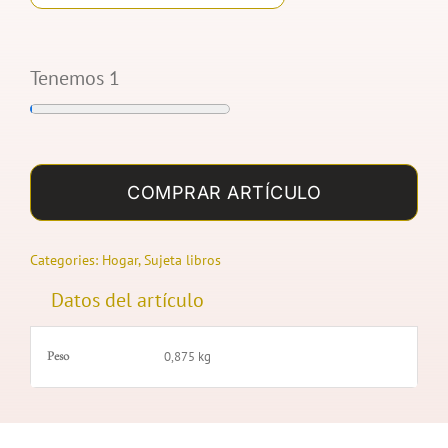
Tenemos 1
SUJETA
LIBROS
COMPRAR ARTÍCULO
JIRAFAS
cantidad
Categories:
Hogar
,
Sujeta libros
Datos del artículo
Peso
0,875 kg