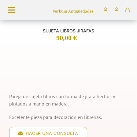
Saltar
Verbum Antigüedades
al
Toggle
contenido
Navigation
SUJETA LIBROS JIRAFAS
Búsqueda
90,00
€
de
productos
Inicio
Tienda
Servicios
Pareja de sujeta libros con forma de jirafa hechos y
Quiénes somos
pintados a mano en madera.
Excelente pieza para decoración en librerías.
HACER UNA CONSULTA