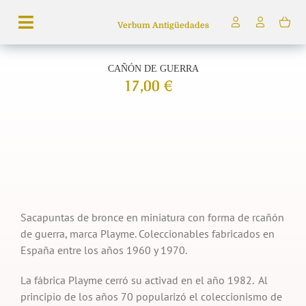
Saltar
Verbum Antigüedades
al
Toggle
contenido
Navigation
CAÑÓN DE GUERRA
Búsqueda
17,00
€
de
productos
Inicio
Tienda
Servicios
Quiénes somos
Sacapuntas de bronce en miniatura con forma de rcañón
de guerra, marca Playme. Coleccionables fabricados en
España entre los años 1960 y 1970.
La fábrica Playme cerró su activad en el año 1982. Al
principio de los años 70 popularizó el coleccionismo de