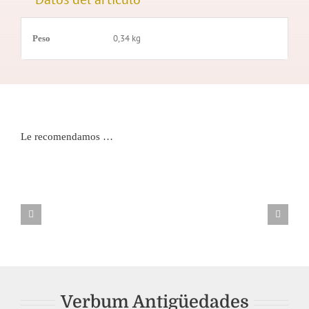
0,34 kg
Peso
Le recomendamos …
PISAPAPELES
TROMPET
BARCO
EN
VELERO
MINIATU
Verbum Antigüedades