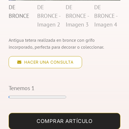
Antigua tetera realizada en bronce con grifo
incorporado, perfecta para decorar o coleccionar.
HACER UNA CONSULTA
Tenemos 1
TETERA
DE
COMPRAR ARTÍCULO
BRONCE
cantidad