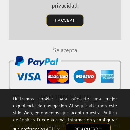
privacidad
.
I ACCEPT
Se acepta
PAGO 100% SEGURO
Utilizamos cookies para ofrecerle una mejor
experiencia de navegación. Al seguir visitando este
sitio Web, entendemos que acepta nuestra
Política
de Cookies
. Puede ver más información y configurar
© Copyright 2026 | Página oficial de
Verbum Antigüedades
|
sus preferencias
AQUÍ
DE ACUERDO